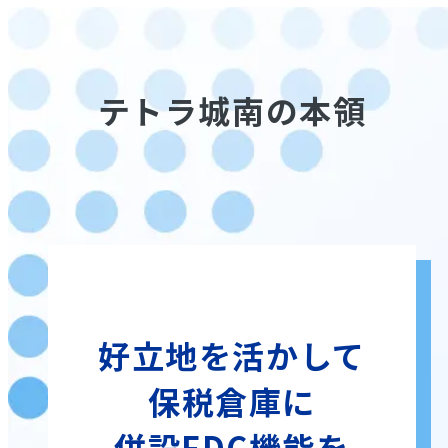
テトラ城南の本領
好立地を活かして
保税倉庫に
併設FDC機能
を