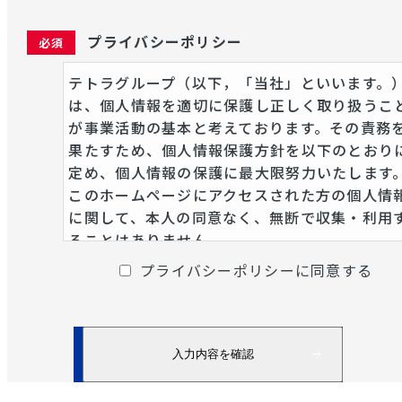
プライバシーポリシー
テトラグループ（以下，「当社」といいます。
は、個人情報を適切に保護し正しく取り扱うこ
が事業活動の基本と考えております。その責務
果たすため、個人情報保護方針を以下のとおり
定め、個人情報の保護に最大限努力いたします
このホームページにアクセスされた方の個人情
に関して、本人の同意なく、無断で収集・利用
ることはありません。
お客様の個人情報を下記の目的または個々にお
プライバシーポリシーに同意する
らせする目的以外での使用はいたしません。
・ホームページ上から頂いたお問い合わせに対
るご回答
・当社取扱い各種サービス、商品の提供及びご
内