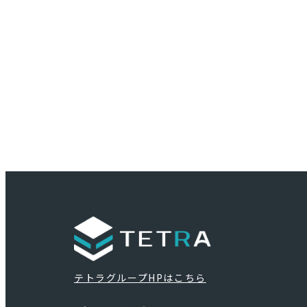
また、当該個人情報は、提供を同意された場合
外は、第三者に提供もしくは処理を委託するこ
はありません。
収集された個人情報は、厳正な管理下で安全に
管します。
本ポリシーに関するお問い合わせは，下記の窓
までお願いいたします。
テトラグループ管理統括部
Eメールアドレス：info
tetra-g.com
テトラグループHPはこちら