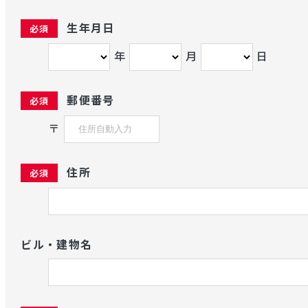
生年月日
年
月
日
郵便番号
〒
住所
ビル・建物名